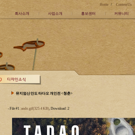
Home
/
Content Us
회사소개
사업소개
홍보센터
커뮤니티
뮤지엄산 안도 타다오 개인전 <청춘>
- File #1 :
ando.gif(325.4 KB)
, Download : 2