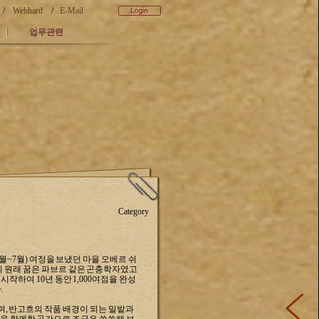
/
Webhard
/
E-Mail
업무관련
Category
890년 5월~7월) 여정을 보냈던 마을 오베르 쉬
 고흐의 원래 꿈은 파브르 같은 곤충학자였고
작하여 10년 동안 1,000여점을 완성
.
며,
반고흐의 작품 배경이 되는 밀밭과