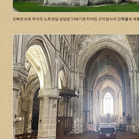
오베르 쉬르 우아즈 노트르담 성당은 13세기초 지어진 고딕양식의 건축물로 세