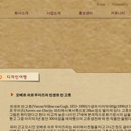
Home
/
Content Us
회사소개
사업소개
홍보센터
커뮤니티
오베르 쉬르 우아즈의 빈센트 반 고흐
빈센트 반 고흐(Vincent Willem van Gogh, 1853~1890)가 생의 마지막 60일(1
르 우아즈(Auvers-sur-Oise)는 파리에서 북서쪽으로 28km 정도 떨어져 있다.
그림은 취미였다고 한다.
비교적 늦은 나이인 27세에 본격적으로 화가로서의 삶을 시
했고 그중 마지막 3년 동안 300여점을 제작했으며 고흐 생전에 딱 한 작품만 팔렸다
파리 근교 도시인 오베르 쉬르 우아즈라는
파리에서 전철을 타고
2시간 정도 걸리