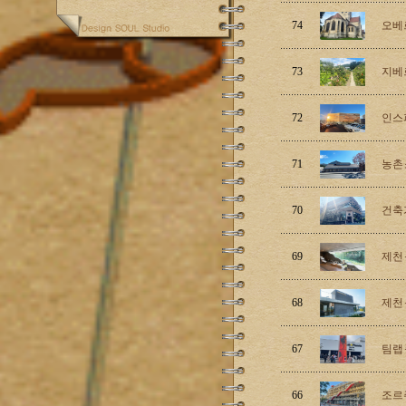
74
오베
73
지베
72
인스
71
농촌
70
건축
69
제천 
68
제천 
67
팀랩 플
66
조르주 