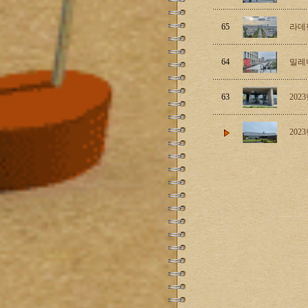
65
라데팡
64
밀레
63
202
202