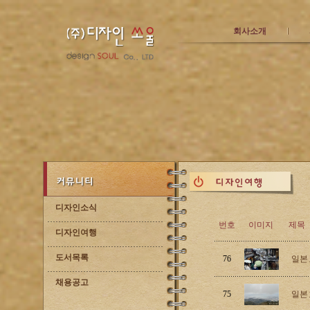
회사소개
디자인소식
번호
이미지
제목
디자인여행
도서목록
76
일본
채용공고
75
일본